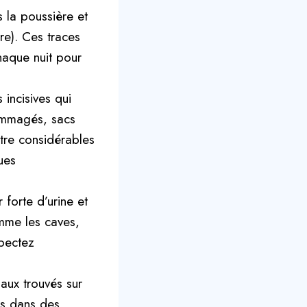
 la poussière et
re). Ces traces
haque nuit pour
incisives qui
dommagés, sacs
être considérables
ues
forte d’urine et
mme les caves,
spectez
iaux trouvés sur
lés dans des