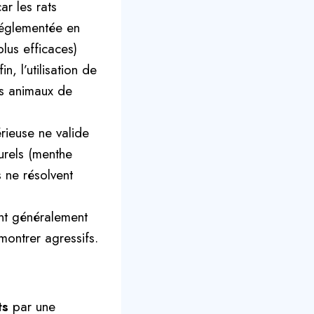
ar les rats
 réglementée en
lus efficaces)
n, l’utilisation de
os animaux de
rieuse ne valide
turels (menthe
 ne résolvent
ont généralement
montrer agressifs.
ts
par une