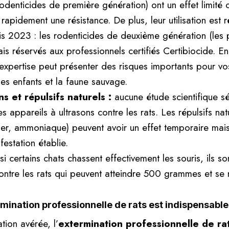
denticides de première génération) ont un effet limité c
rapidement une résistance. De plus, leur utilisation est
s 2023 : les rodenticides de deuxième génération (les p
s réservés aux professionnels certifiés Certibiocide. Enfi
expertise peut présenter des risques importants pour v
es enfants et la faune sauvage.
ns et répulsifs naturels :
aucune étude scientifique sé
des appareils à ultrasons contre les rats. Les répulsifs na
rier, ammoniaque) peuvent avoir un effet temporaire mais
festation établie.
si certains chats chassent effectivement les souris, ils s
contre les rats qui peuvent atteindre 500 grammes et se 
rmination professionnelle de rats est indispensable
tion avérée, l’
extermination professionnelle de ra