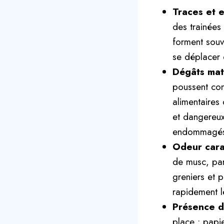
Traces et 
des trainées
forment souv
se déplacer e
Dégâts maté
poussent con
alimentaires
et dangereux
endommagés
Odeur carac
de musc, par
greniers et p
rapidement l
Présence d
place : papie