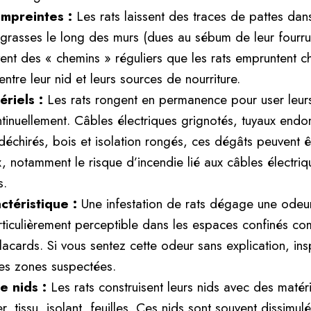
empreintes :
Les rats laissent des traces de pattes dans
 grasses le long des murs (dues au sébum de leur fourru
ent des « chemins » réguliers que les rats empruntent c
ntre leur nid et leurs sources de nourriture.
riels :
Les rats rongent en permanence pour user leurs 
tinuellement. Câbles électriques grignotés, tuyaux en
 déchirés, bois et isolation rongés, ces dégâts peuvent 
, notamment le risque d’incendie lié aux câbles électriq
.
téristique :
Une infestation de rats dégage une odeur 
ticulièrement perceptible dans les espaces confinés co
lacards. Si vous sentez cette odeur sans explication, in
es zones suspectées.
e nids :
Les rats construisent leurs nids avec des matér
r, tissu, isolant, feuilles. Ces nids sont souvent dissimu