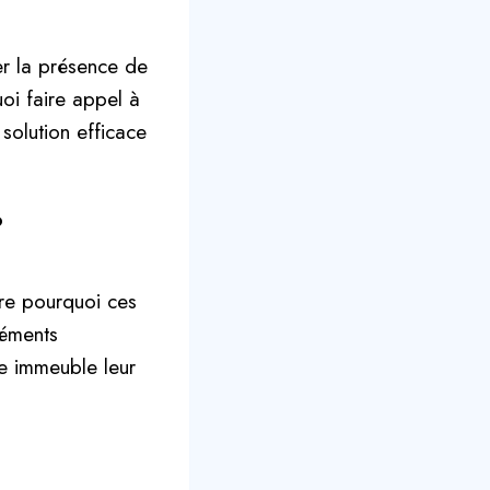
er la présence de
uoi faire appel à
 solution efficace
?
dre pourquoi ces
léments
re immeuble leur