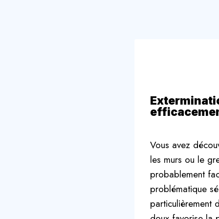
Exterminati
efficacemen
Vous avez découve
les murs ou le gr
probablement face
problématique sér
particulièrement 
doux favorise la 