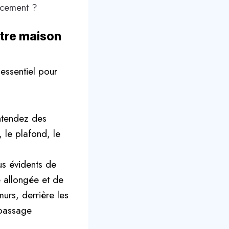
otre maison
 essentiel pour
entendez des
 le plafond, le
us évidents de
e allongée et de
urs, derrière les
 passage