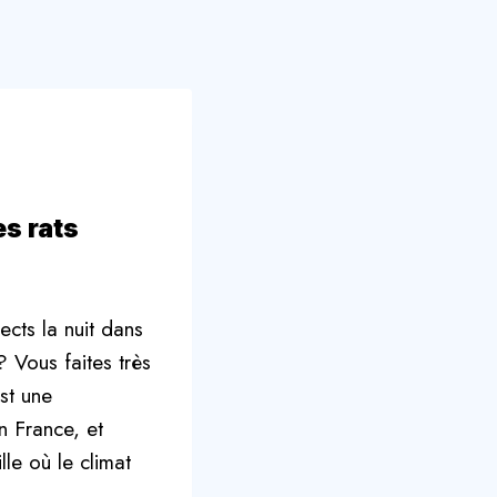
s rats
cts la nuit dans
? Vous faites très
st une
n France, et
le où le climat