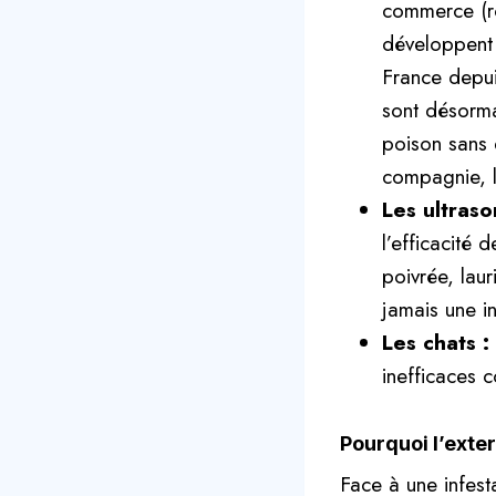
commerce (ro
développent 
France depui
sont désormai
poison sans 
compagnie, l
Les ultraso
l’efficacité 
poivrée, lau
jamais une in
Les chats :
inefficaces 
Pourquoi l’exte
Face à une infesta