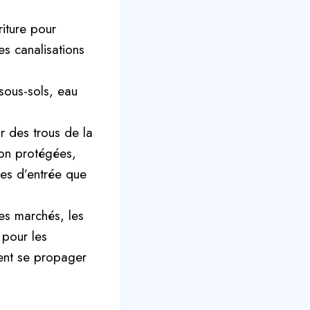
iture pour
es canalisations
sous-sols, eau
ar des trous de la
non protégées,
tes d’entrée que
les marchés, les
 pour les
ent se propager