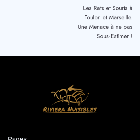
Les Rats et Souris à
Toulon et Marseille.
Une Menace à ne pas
Sous-Estimer !
Pages